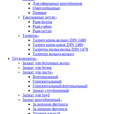
Для офшорных контейнеров
Омегообразные
Прямые
Такелажные петли
Рым-болты
Рым-гайки
Рым-петли
Талрепы
Талреп крюк-кольцо DIN 1480
Талреп крюк-крюк DIN 1480
Талрепы вилка-вилка DIN 1478
Талрепы кольцо-кольцо
Грузозахваты
Захват для бетонных колец
Захват для бочек
Захват для листа
Вертикальный
Горизонтальный
Горизонтальный/вертикальный
Захват струбцинный
Захват для труб
Захват контейнерный
За верхние фитинги
За нижние фитинги
Универсальный