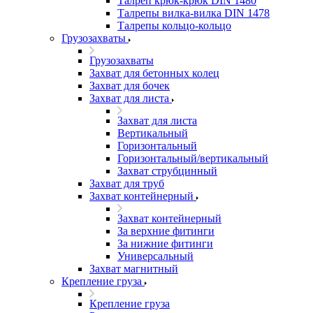
Талреп крюк-крюк DIN 1480
Талрепы вилка-вилка DIN 1478
Талрепы кольцо-кольцо
Грузозахваты
Грузозахваты
Захват для бетонных колец
Захват для бочек
Захват для листа
Захват для листа
Вертикальный
Горизонтальный
Горизонтальный/вертикальный
Захват струбцинный
Захват для труб
Захват контейнерный
Захват контейнерный
За верхние фитинги
За нижние фитинги
Универсальный
Захват магнитный
Крепление груза
Крепление груза