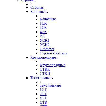
Стропы
Канатные
Канатные
1СК
2СК
4СК
ВК
УСК1
УСК2
Grommet
Строп-полотенце
Круглопрядные
Круглопрядные
СТКК
СТКП
Текстильные
Текстильные
1СТ
2СТ
4СТ
СТК