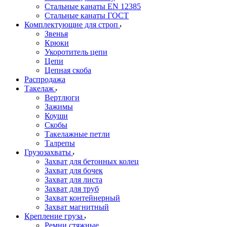
Стальные канаты EN 12385
Стальные канаты ГОСТ
Комплектующие для строп
Звенья
Крюки
Укоротитель цепи
Цепи
Цепная скоба
Распродажа
Такелаж
Вертлюги
Зажимы
Коуши
Скобы
Такелажные петли
Талрепы
Грузозахваты
Захват для бетонных колец
Захват для бочек
Захват для листа
Захват для труб
Захват контейнерный
Захват магнитный
Крепление груза
Ремни стяжные