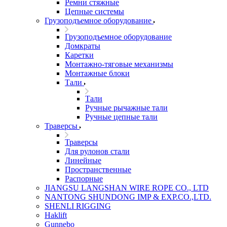
Ремни стяжные
Цепные системы
Грузоподъемное оборудование
Грузоподъемное оборудование
Домкраты
Каретки
Монтажно-тяговые механизмы
Монтажные блоки
Тали
Тали
Ручные рычажные тали
Ручные цепные тали
Траверсы
Траверсы
Для рулонов стали
Линейные
Пространственные
Распорные
JIANGSU LANGSHAN WIRE ROPE CO., LTD
NANTONG SHUNDONG IMP & EXP.CO.,LTD.
SHENLI RIGGING
Haklift
Gunnebo