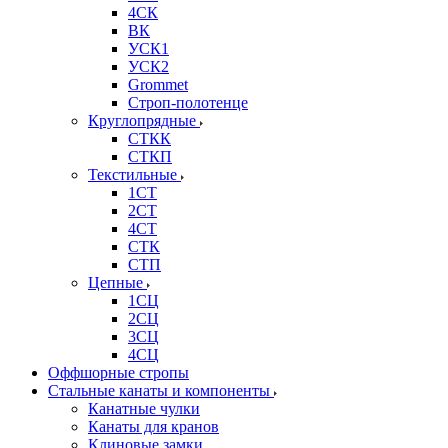
4СК
ВК
УСК1
УСК2
Grommet
Строп-полотенце
Круглопрядные
СТКК
СТКП
Текстильные
1СТ
2СТ
4СТ
СТК
СТП
Цепные
1СЦ
2СЦ
3СЦ
4СЦ
Оффшорные стропы
Стальные канаты и компоненты
Канатные чулки
Канаты для кранов
Клиновые замки