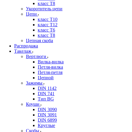
класс Т8
Укоротитель цепи
Цепи
класс Т10
класс Т12
класс Т6
класс Т8
Цепная скоба
Распродажа
Такелаж
Вертлюги
Вилка-вилка
Петля-вилка
Петля-петля
Цепной
Зажимы
DIN 1142
DIN 741
Тип BG
Коуши
DIN 3090
DIN 3091
DIN 6899
Круглые
Скобы