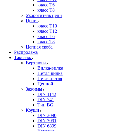
класс Т6
класс Т8
Укоротитель цепи
Цепи
класс Т10
класс Т12
класс Т6
класс Т8
Цепная скоба
Распродажа
Такелаж
Вертлюги
Вилка-вилка
Петля-вилка
Петля-петля
Цепной
Зажимы
DIN 1142
DIN 741
Тип BG
Коуши
DIN 3090
DIN 3091
DIN 6899