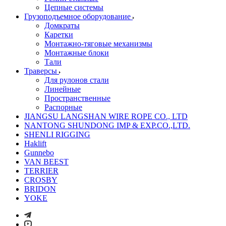
Цепные системы
Грузоподъемное оборудование
Домкраты
Каретки
Монтажно-тяговые механизмы
Монтажные блоки
Тали
Траверсы
Для рулонов стали
Линейные
Пространственные
Распорные
JIANGSU LANGSHAN WIRE ROPE CO., LTD
NANTONG SHUNDONG IMP & EXP.CO.,LTD.
SHENLI RIGGING
Haklift
Gunnebo
VAN BEEST
TERRIER
CROSBY
BRIDON
YOKE