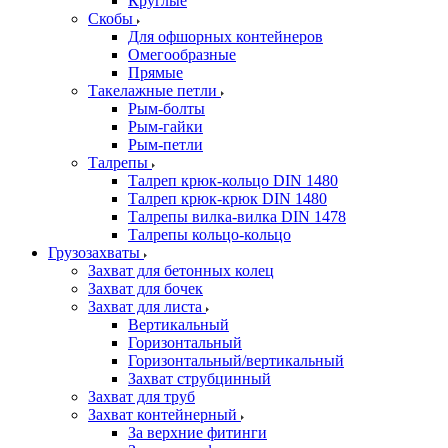
Круглые
Скобы
Для офшорных контейнеров
Омегообразные
Прямые
Такелажные петли
Рым-болты
Рым-гайки
Рым-петли
Талрепы
Талреп крюк-кольцо DIN 1480
Талреп крюк-крюк DIN 1480
Талрепы вилка-вилка DIN 1478
Талрепы кольцо-кольцо
Грузозахваты
Захват для бетонных колец
Захват для бочек
Захват для листа
Вертикальный
Горизонтальный
Горизонтальный/вертикальный
Захват струбцинный
Захват для труб
Захват контейнерный
За верхние фитинги