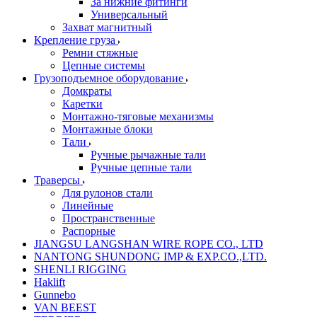
За нижние фитинги
Универсальный
Захват магнитный
Крепление груза
Ремни стяжные
Цепные системы
Грузоподъемное оборудование
Домкраты
Каретки
Монтажно-тяговые механизмы
Монтажные блоки
Тали
Ручные рычажные тали
Ручные цепные тали
Траверсы
Для рулонов стали
Линейные
Пространственные
Распорные
JIANGSU LANGSHAN WIRE ROPE CO., LTD
NANTONG SHUNDONG IMP & EXP.CO.,LTD.
SHENLI RIGGING
Haklift
Gunnebo
VAN BEEST