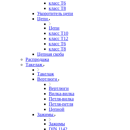
класс Т6
класс Т8
Укоротитель цепи
Цепи
Цепи
класс Т10
класс Т12
класс Т6
класс Т8
Цепная скоба
Распродажа
Такелаж
Такелаж
Вертлюги
Вертлюги
Вилка-вилка
Петля-вилка
Петля-петля
Цепной
Зажимы
Зажимы
DIN 1142