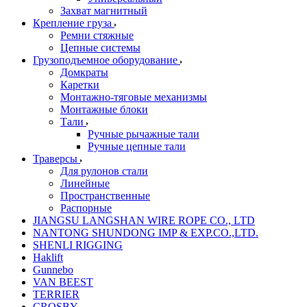
Захват магнитный
Крепление груза
Ремни стяжные
Цепные системы
Грузоподъемное оборудование
Домкраты
Каретки
Монтажно-тяговые механизмы
Монтажные блоки
Тали
Ручные рычажные тали
Ручные цепные тали
Траверсы
Для рулонов стали
Линейные
Пространственные
Распорные
JIANGSU LANGSHAN WIRE ROPE CO., LTD
NANTONG SHUNDONG IMP & EXP.CO.,LTD.
SHENLI RIGGING
Haklift
Gunnebo
VAN BEEST
TERRIER
CROSBY