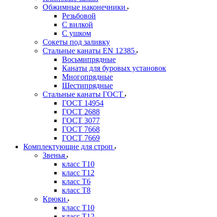
Обжимные наконечники
Резьбовой
С вилкой
С ушком
Сокеты под заливку
Стальные канаты EN 12385
Восьмипрядные
Канаты для буровых установок
Многопрядные
Шестипрядные
Стальные канаты ГОСТ
ГОСТ 14954
ГОСТ 2688
ГОСТ 3077
ГОСТ 7668
ГОСТ 7669
Комплектующие для строп
Звенья
класс Т10
класс Т12
класс Т6
класс Т8
Крюки
класс Т10
класс Т12