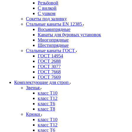
Резьбовой
С вилкой
С ушком
Сокеты под заливку
Стальные канаты EN 12385
Восьмипрядные
Канаты для буровых установок
Многопрядные
Шестипрядные
Стальные канаты ГОСТ
ГОСТ 14954
ГОСТ 2688
ГОСТ 3077
ГОСТ 7668
ГОСТ 7669
Комплектующие для строп
Звенья
класс Т10
класс Т12
класс Т6
класс Т8
Крюки
класс Т10
класс Т12
класс Т6