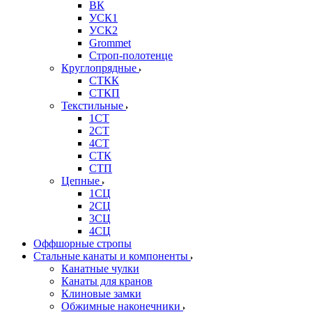
ВК
УСК1
УСК2
Grommet
Строп-полотенце
Круглопрядные
СТКК
СТКП
Текстильные
1СТ
2СТ
4СТ
СТК
СТП
Цепные
1СЦ
2СЦ
3СЦ
4СЦ
Оффшорные стропы
Стальные канаты и компоненты
Канатные чулки
Канаты для кранов
Клиновые замки
Обжимные наконечники