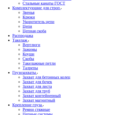
Стальные канаты ГОСТ
Комплектующие для строп
Звенья
Крюки
Укоротитель цепи
Цепи
Цепная скоба
Распродажа
Такелаж
Вертлюги
Зажимы
Коуши
Скобы
Такелажные петли
Талрепы
Грузозахваты
Захват для бетонных колец
Захват для бочек
Захват для листа
Захват для труб
Захват контейнерный
Захват магнитный
Крепление груза
Ремни стяжные
Цепные системы