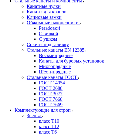
Стальные канаты и компоненты
Канатные чулки
Канаты для кранов
Клиновые замки
Обжимные наконечники
Резьбовой
С вилкой
С ушком
Сокеты под заливку
Стальные канаты EN 12385
Восьмипрядные
Канаты для буровых установок
Многопрядные
Шестипрядные
Стальные канаты ГОСТ
ГОСТ 14954
ГОСТ 2688
ГОСТ 3077
ГОСТ 7668
ГОСТ 7669
Комплектующие для строп
Звенья
класс Т10
класс Т12
класс Т6