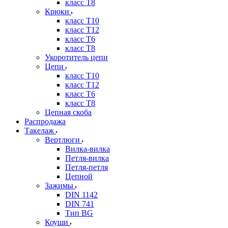
класс Т8
Крюки
класс Т10
класс Т12
класс Т6
класс Т8
Укоротитель цепи
Цепи
класс Т10
класс Т12
класс Т6
класс Т8
Цепная скоба
Распродажа
Такелаж
Вертлюги
Вилка-вилка
Петля-вилка
Петля-петля
Цепной
Зажимы
DIN 1142
DIN 741
Тип BG
Коуши