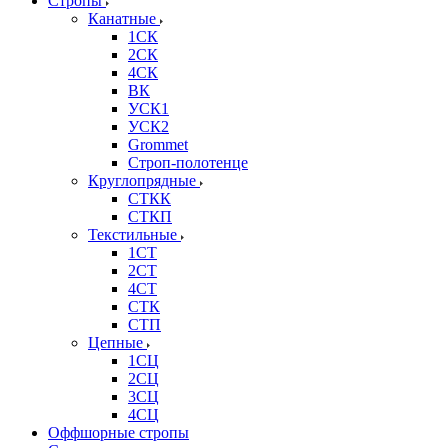
Стропы
Канатные
1СК
2СК
4СК
ВК
УСК1
УСК2
Grommet
Строп-полотенце
Круглопрядные
СТКК
СТКП
Текстильные
1СТ
2СТ
4СТ
СТК
СТП
Цепные
1СЦ
2СЦ
3СЦ
4СЦ
Оффшорные стропы