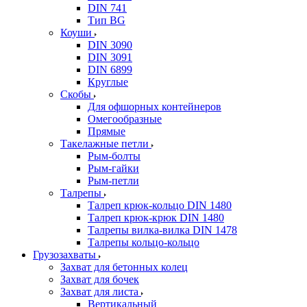
DIN 741
Тип BG
Коуши
DIN 3090
DIN 3091
DIN 6899
Круглые
Скобы
Для офшорных контейнеров
Омегообразные
Прямые
Такелажные петли
Рым-болты
Рым-гайки
Рым-петли
Талрепы
Талреп крюк-кольцо DIN 1480
Талреп крюк-крюк DIN 1480
Талрепы вилка-вилка DIN 1478
Талрепы кольцо-кольцо
Грузозахваты
Захват для бетонных колец
Захват для бочек
Захват для листа
Вертикальный