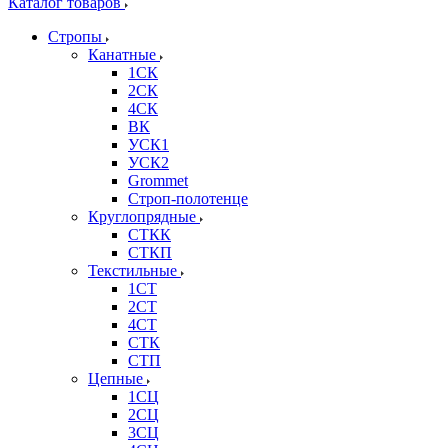
Каталог товаров
Стропы
Канатные
1СК
2СК
4СК
ВК
УСК1
УСК2
Grommet
Строп-полотенце
Круглопрядные
СТКК
СТКП
Текстильные
1СТ
2СТ
4СТ
СТК
СТП
Цепные
1СЦ
2СЦ
3СЦ