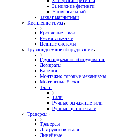
За верхние фитинги
За нижние фитинги
Универсальный
Захват магнитный
Крепление груза
Крепление груза
Ремни стяжные
Цепные системы
Грузоподъемное оборудование
Грузоподъемное оборудование
Домкраты
Каретки
Монтажно-тяговые механизмы
Монтажные блоки
Тали
Тали
Ручные рычажные тали
Ручные цепные тали
Траверсы
Траверсы
Для рулонов стали
Линейные