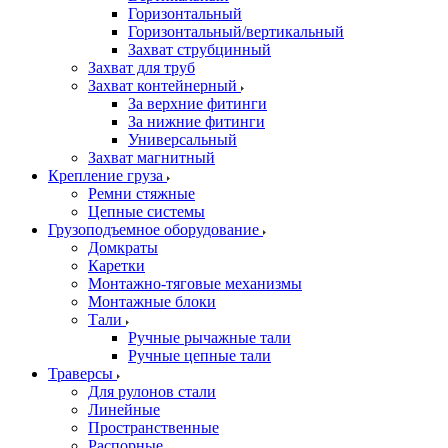
Горизонтальный
Горизонтальный/вертикальный
Захват струбцинный
Захват для труб
Захват контейнерный
За верхние фитинги
За нижние фитинги
Универсальный
Захват магнитный
Крепление груза
Ремни стяжные
Цепные системы
Грузоподъемное оборудование
Домкраты
Каретки
Монтажно-тяговые механизмы
Монтажные блоки
Тали
Ручные рычажные тали
Ручные цепные тали
Траверсы
Для рулонов стали
Линейные
Пространственные
Распорные