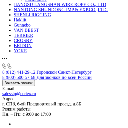
JIANGSU LANGSHAN WIRE ROPE CO., LTD
NANTONG SHUNDONG IMP & EXP.CO.,LTD.
SHENLI RIGGING
Haklift
Gunnebo
VAN BEEST
TERRIER
CROSBY
BRIDON
YOKE
8 (812) 441-29-12
Городской Санкт-Петербург
8 (800) 500-57-68
Для звонков по всей России
Заказать звонок
E-mail
salesstp@certex.ru
Адрес
г. СПб, 6-ой Предпортовый проезд, д.8Б
Режим работы
Пн. – Пт.: с 9:00 до 17:00