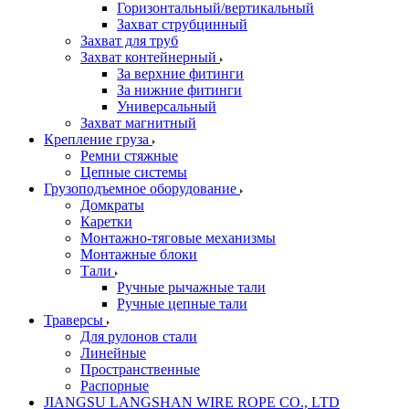
Горизонтальный/вертикальный
Захват струбцинный
Захват для труб
Захват контейнерный
За верхние фитинги
За нижние фитинги
Универсальный
Захват магнитный
Крепление груза
Ремни стяжные
Цепные системы
Грузоподъемное оборудование
Домкраты
Каретки
Монтажно-тяговые механизмы
Монтажные блоки
Тали
Ручные рычажные тали
Ручные цепные тали
Траверсы
Для рулонов стали
Линейные
Пространственные
Распорные
JIANGSU LANGSHAN WIRE ROPE CO., LTD