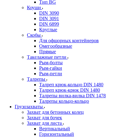
Тип BG
Коуши
DIN 3090
DIN 3091
DIN 6899
Круглые
Скобы
Для офшорных контейнеров
Омегообразные
Прямые
Такелажные петли
Рым-болты
Рым-гайки
Рым-петли
Талрепы
Талреп крюк-кольцо DIN 1480
Талреп крюк-крюк DIN 1480
Талрепы вилка-вилка DIN 1478
Талрепы кольцо-кольцо
Грузозахваты
Захват для бетонных колец
Захват для бочек
Захват для листа
Вертикальный
Горизонтальный