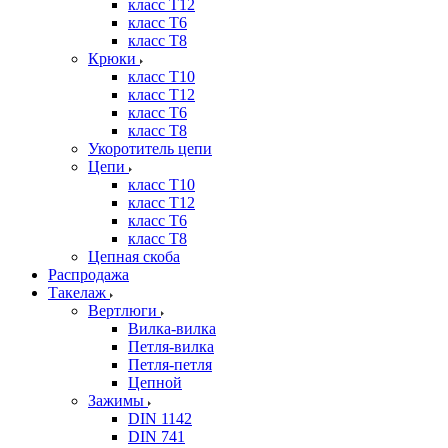
класс Т12
класс Т6
класс Т8
Крюки
класс Т10
класс Т12
класс Т6
класс Т8
Укоротитель цепи
Цепи
класс Т10
класс Т12
класс Т6
класс Т8
Цепная скоба
Распродажа
Такелаж
Вертлюги
Вилка-вилка
Петля-вилка
Петля-петля
Цепной
Зажимы
DIN 1142
DIN 741