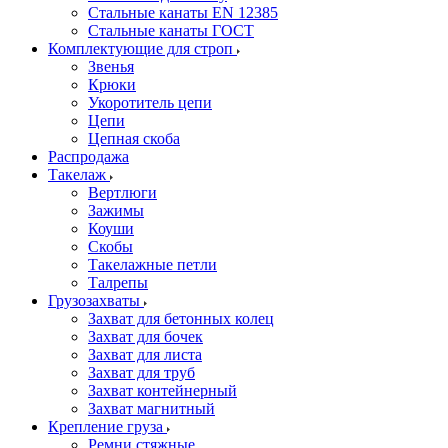
Стальные канаты EN 12385
Стальные канаты ГОСТ
Комплектующие для строп
Звенья
Крюки
Укоротитель цепи
Цепи
Цепная скоба
Распродажа
Такелаж
Вертлюги
Зажимы
Коуши
Скобы
Такелажные петли
Талрепы
Грузозахваты
Захват для бетонных колец
Захват для бочек
Захват для листа
Захват для труб
Захват контейнерный
Захват магнитный
Крепление груза
Ремни стяжные