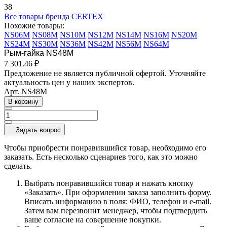
38
Все товары бренда CERTEX
Похожие товары:
NS06M
NS08M
NS10M
NS12M
NS14M
NS16M
NS20M
NS24M
NS30M
NS36M
NS42M
NS56M
NS64M
Рым-гайка NS48M
7 301.46 ₽
Предложение не является публичной офертой. Уточняйте
актуальность цен у наших экспертов.
Арт.
NS48M
В корзину
Задать вопрос
Чтобы приобрести понравившийся товар, необходимо его
заказать. Есть несколько сценариев того, как это можно
сделать.
Выбрать понравившийся товар и нажать кнопку
«Заказать». При оформлении заказа заполнить форму.
Вписать информацию в поля: ФИО, телефон и e-mail.
Затем вам перезвонит менеджер, чтобы подтвердить
ваше согласие на совершение покупки.