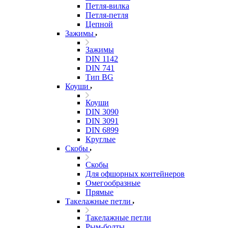
Петля-вилка
Петля-петля
Цепной
Зажимы
Зажимы
DIN 1142
DIN 741
Тип BG
Коуши
Коуши
DIN 3090
DIN 3091
DIN 6899
Круглые
Скобы
Скобы
Для офшорных контейнеров
Омегообразные
Прямые
Такелажные петли
Такелажные петли
Рым-болты