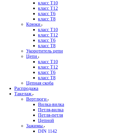
класс Т10
класс Т12
класс Т6
класс Т8
Крюки
класс Т10
класс Т12
класс Т6
класс Т8
Укоротитель цепи
Цепи
класс Т10
класс Т12
класс Т6
класс Т8
Цепная скоба
Распродажа
Такелаж
Вертлюги
Вилка-вилка
Петля-вилка
Петля-петля
Цепной
Зажимы
DIN 1142