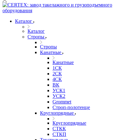
Каталог
Каталог
Стропы
Стропы
Канатные
Канатные
1СК
2СК
4СК
ВК
УСК1
УСК2
Grommet
Строп-полотенце
Круглопрядные
Круглопрядные
СТКК
СТКП
Текстильные