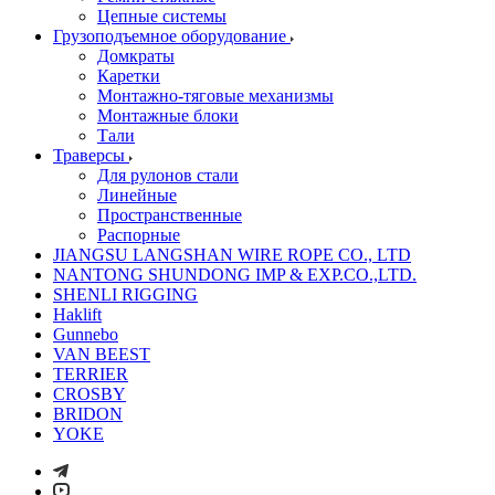
Цепные системы
Грузоподъемное оборудование
Домкраты
Каретки
Монтажно-тяговые механизмы
Монтажные блоки
Тали
Траверсы
Для рулонов стали
Линейные
Пространственные
Распорные
JIANGSU LANGSHAN WIRE ROPE CO., LTD
NANTONG SHUNDONG IMP & EXP.CO.,LTD.
SHENLI RIGGING
Haklift
Gunnebo
VAN BEEST
TERRIER
CROSBY
BRIDON
YOKE