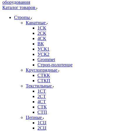
Каталог товаров
Стропы
Канатные
1СК
2СК
4СК
ВК
УСК1
УСК2
Grommet
Строп-полотенце
Круглопрядные
СТКК
СТКП
Текстильные
1СТ
2СТ
4СТ
СТК
СТП
Цепные
1СЦ
2СЦ