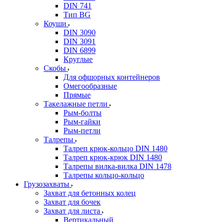
DIN 741
Тип BG
Коуши
DIN 3090
DIN 3091
DIN 6899
Круглые
Скобы
Для офшорных контейнеров
Омегообразные
Прямые
Такелажные петли
Рым-болты
Рым-гайки
Рым-петли
Талрепы
Талреп крюк-кольцо DIN 1480
Талреп крюк-крюк DIN 1480
Талрепы вилка-вилка DIN 1478
Талрепы кольцо-кольцо
Грузозахваты
Захват для бетонных колец
Захват для бочек
Захват для листа
Вертикальный