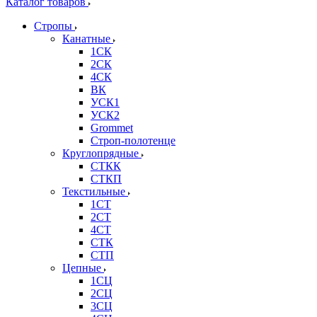
Каталог товаров
Стропы
Канатные
1СК
2СК
4СК
ВК
УСК1
УСК2
Grommet
Строп-полотенце
Круглопрядные
СТКК
СТКП
Текстильные
1СТ
2СТ
4СТ
СТК
СТП
Цепные
1СЦ
2СЦ
3СЦ