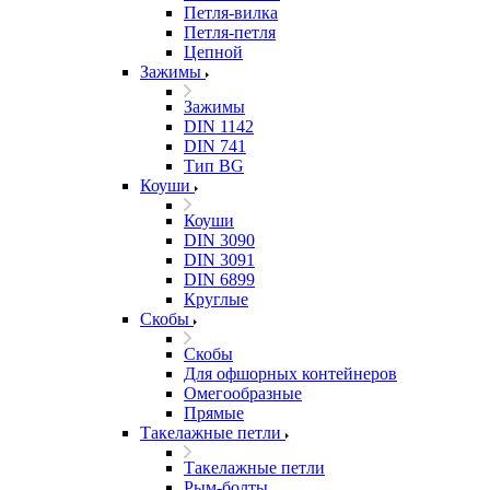
Петля-вилка
Петля-петля
Цепной
Зажимы
Зажимы
DIN 1142
DIN 741
Тип BG
Коуши
Коуши
DIN 3090
DIN 3091
DIN 6899
Круглые
Скобы
Скобы
Для офшорных контейнеров
Омегообразные
Прямые
Такелажные петли
Такелажные петли
Рым-болты