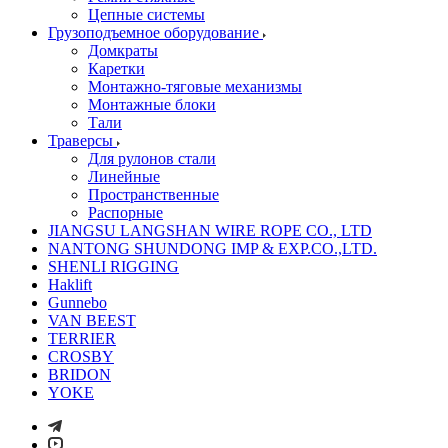
Цепные системы
Грузоподъемное оборудование
Домкраты
Каретки
Монтажно-тяговые механизмы
Монтажные блоки
Тали
Траверсы
Для рулонов стали
Линейные
Пространственные
Распорные
JIANGSU LANGSHAN WIRE ROPE CO., LTD
NANTONG SHUNDONG IMP & EXP.CO.,LTD.
SHENLI RIGGING
Haklift
Gunnebo
VAN BEEST
TERRIER
CROSBY
BRIDON
YOKE