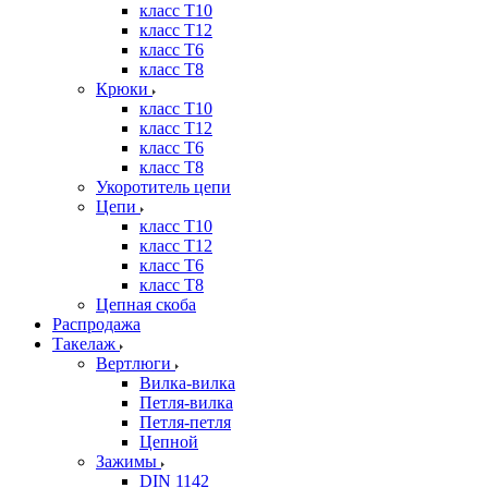
класс Т10
класс Т12
класс Т6
класс Т8
Крюки
класс Т10
класс Т12
класс Т6
класс Т8
Укоротитель цепи
Цепи
класс Т10
класс Т12
класс Т6
класс Т8
Цепная скоба
Распродажа
Такелаж
Вертлюги
Вилка-вилка
Петля-вилка
Петля-петля
Цепной
Зажимы
DIN 1142