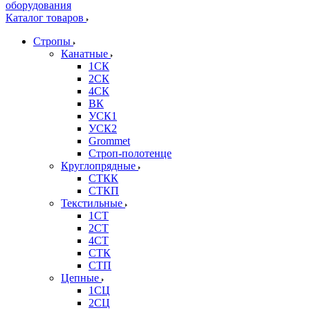
Каталог товаров
Стропы
Канатные
1СК
2СК
4СК
ВК
УСК1
УСК2
Grommet
Строп-полотенце
Круглопрядные
СТКК
СТКП
Текстильные
1СТ
2СТ
4СТ
СТК
СТП
Цепные
1СЦ
2СЦ