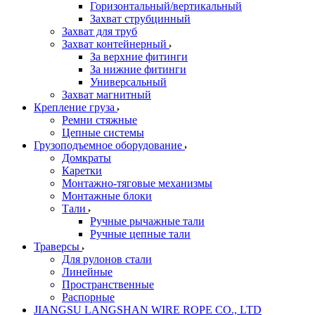
Горизонтальный/вертикальный
Захват струбцинный
Захват для труб
Захват контейнерный
За верхние фитинги
За нижние фитинги
Универсальный
Захват магнитный
Крепление груза
Ремни стяжные
Цепные системы
Грузоподъемное оборудование
Домкраты
Каретки
Монтажно-тяговые механизмы
Монтажные блоки
Тали
Ручные рычажные тали
Ручные цепные тали
Траверсы
Для рулонов стали
Линейные
Пространственные
Распорные
JIANGSU LANGSHAN WIRE ROPE CO., LTD