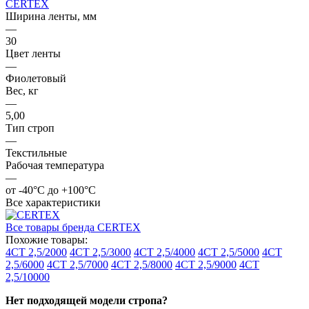
CERTEX
Ширина ленты, мм
—
30
Цвет ленты
—
Фиолетовый
Вес, кг
—
5,00
Тип строп
—
Текстильные
Рабочая температура
—
от -40°C до +100°C
Все характеристики
Все товары бренда CERTEX
Похожие товары:
4СТ 2,5/2000
4СТ 2,5/3000
4СТ 2,5/4000
4СТ 2,5/5000
4СТ
2,5/6000
4СТ 2,5/7000
4СТ 2,5/8000
4СТ 2,5/9000
4СТ
2,5/10000
Нет подходящей модели стропа?