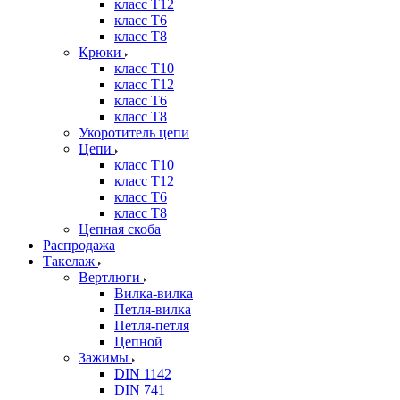
класс Т12
класс Т6
класс Т8
Крюки
класс Т10
класс Т12
класс Т6
класс Т8
Укоротитель цепи
Цепи
класс Т10
класс Т12
класс Т6
класс Т8
Цепная скоба
Распродажа
Такелаж
Вертлюги
Вилка-вилка
Петля-вилка
Петля-петля
Цепной
Зажимы
DIN 1142
DIN 741