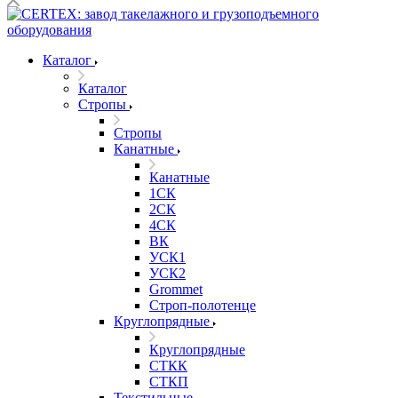
Каталог
Каталог
Стропы
Стропы
Канатные
Канатные
1СК
2СК
4СК
ВК
УСК1
УСК2
Grommet
Строп-полотенце
Круглопрядные
Круглопрядные
СТКК
СТКП
Текстильные