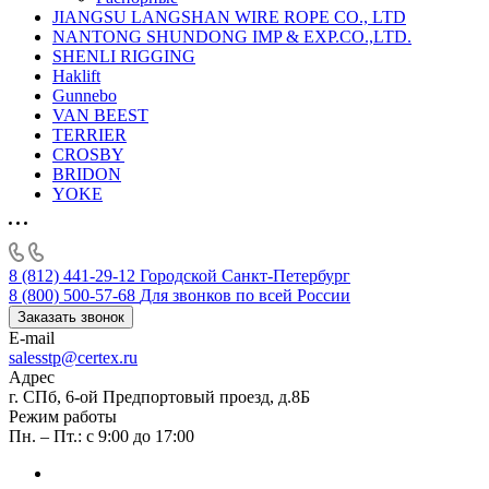
JIANGSU LANGSHAN WIRE ROPE CO., LTD
NANTONG SHUNDONG IMP & EXP.CO.,LTD.
SHENLI RIGGING
Haklift
Gunnebo
VAN BEEST
TERRIER
CROSBY
BRIDON
YOKE
8 (812) 441-29-12
Городской Санкт-Петербург
8 (800) 500-57-68
Для звонков по всей России
Заказать звонок
E-mail
salesstp@certex.ru
Адрес
г. СПб, 6-ой Предпортовый проезд, д.8Б
Режим работы
Пн. – Пт.: с 9:00 до 17:00