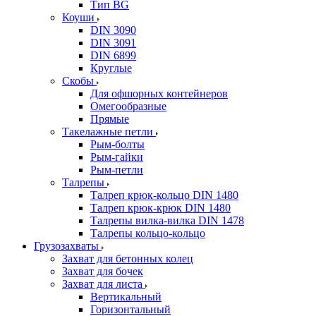
Тип BG
Коуши
DIN 3090
DIN 3091
DIN 6899
Круглые
Скобы
Для офшорных контейнеров
Омегообразные
Прямые
Такелажные петли
Рым-болты
Рым-гайки
Рым-петли
Талрепы
Талреп крюк-кольцо DIN 1480
Талреп крюк-крюк DIN 1480
Талрепы вилка-вилка DIN 1478
Талрепы кольцо-кольцо
Грузозахваты
Захват для бетонных колец
Захват для бочек
Захват для листа
Вертикальный
Горизонтальный