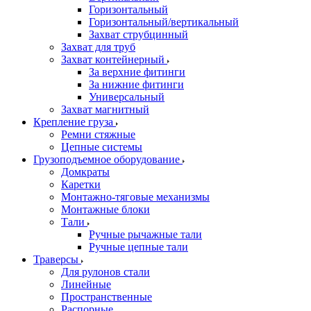
Горизонтальный
Горизонтальный/вертикальный
Захват струбцинный
Захват для труб
Захват контейнерный
За верхние фитинги
За нижние фитинги
Универсальный
Захват магнитный
Крепление груза
Ремни стяжные
Цепные системы
Грузоподъемное оборудование
Домкраты
Каретки
Монтажно-тяговые механизмы
Монтажные блоки
Тали
Ручные рычажные тали
Ручные цепные тали
Траверсы
Для рулонов стали
Линейные
Пространственные
Распорные