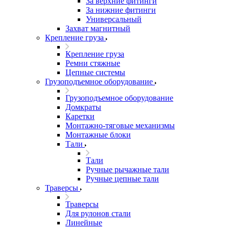
За верхние фитинги
За нижние фитинги
Универсальный
Захват магнитный
Крепление груза
Крепление груза
Ремни стяжные
Цепные системы
Грузоподъемное оборудование
Грузоподъемное оборудование
Домкраты
Каретки
Монтажно-тяговые механизмы
Монтажные блоки
Тали
Тали
Ручные рычажные тали
Ручные цепные тали
Траверсы
Траверсы
Для рулонов стали
Линейные