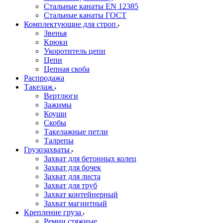
Стальные канаты EN 12385
Стальные канаты ГОСТ
Комплектующие для строп
Звенья
Крюки
Укоротитель цепи
Цепи
Цепная скоба
Распродажа
Такелаж
Вертлюги
Зажимы
Коуши
Скобы
Такелажные петли
Талрепы
Грузозахваты
Захват для бетонных колец
Захват для бочек
Захват для листа
Захват для труб
Захват контейнерный
Захват магнитный
Крепление груза
Ремни стяжные