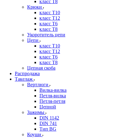
класс Т8
Крюки
класс Т10
класс Т12
класс Т6
класс Т8
Укоротитель цепи
Цепи
класс Т10
класс Т12
класс Т6
класс Т8
Цепная скоба
Распродажа
Такелаж
Вертлюги
Вилка-вилка
Петля-вилка
Петля-петля
Цепной
Зажимы
DIN 1142
DIN 741
Тип BG
Коуши