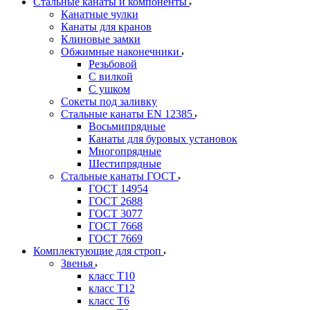
Стальные канаты и компоненты
Канатные чулки
Канаты для кранов
Клиновые замки
Обжимные наконечники
Резьбовой
С вилкой
С ушком
Сокеты под заливку
Стальные канаты EN 12385
Восьмипрядные
Канаты для буровых установок
Многопрядные
Шестипрядные
Стальные канаты ГОСТ
ГОСТ 14954
ГОСТ 2688
ГОСТ 3077
ГОСТ 7668
ГОСТ 7669
Комплектующие для строп
Звенья
класс Т10
класс Т12
класс Т6