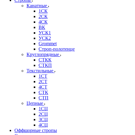
Стропы
Канатные
1СК
2СК
4СК
ВК
УСК1
УСК2
Grommet
Строп-полотенце
Круглопрядные
СТКК
СТКП
Текстильные
1СТ
2СТ
4СТ
СТК
СТП
Цепные
1СЦ
2СЦ
3СЦ
4СЦ
Оффшорные стропы