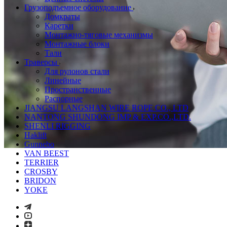
Грузоподъемное оборудование
Домкраты
Каретки
Монтажно-тяговые механизмы
Монтажные блоки
Тали
Траверсы
Для рулонов стали
Линейные
Пространственные
Распорные
JIANGSU LANGSHAN WIRE ROPE CO., LTD
NANTONG SHUNDONG IMP & EXP.CO.,LTD.
SHENLI RIGGING
Haklift
Gunnebo
VAN BEEST
TERRIER
CROSBY
BRIDON
YOKE