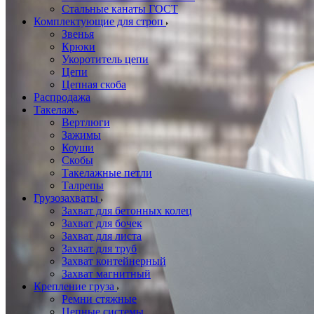
Стальные канаты ГОСТ
Комплектующие для строп
Звенья
Крюки
Укоротитель цепи
Цепи
Цепная скоба
Распродажа
Такелаж
Вертлюги
Зажимы
Коуши
Скобы
Такелажные петли
Талрепы
Грузозахваты
Захват для бетонных колец
Захват для бочек
Захват для листа
Захват для труб
Захват контейнерный
Захват магнитный
Крепление груза
Ремни стяжные
Цепные системы