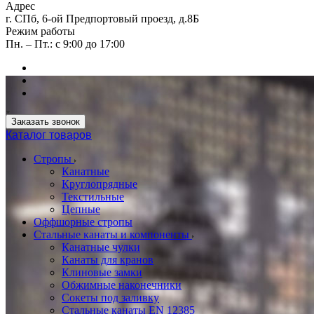
Адрес
г. СПб, 6-ой Предпортовый проезд, д.8Б
Режим работы
Пн. – Пт.: с 9:00 до 17:00
Заказать звонок
Каталог товаров
Стропы
Канатные
Круглопрядные
Текстильные
Цепные
Оффшорные стропы
Стальные канаты и компоненты
Канатные чулки
Канаты для кранов
Клиновые замки
Обжимные наконечники
Сокеты под заливку
Стальные канаты EN 12385