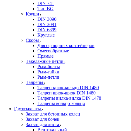
DIN 741
Тип BG
Коуши
DIN 3090
DIN 3091
DIN 6899
Круглые
Скобы
Для офшорных контейнеров
Омегообразные
Прямые
Такелажные петли
Рым-болты
Рым-гайки
Рым-петли
Талрепы
Талреп крюк-кольцо DIN 1480
Талреп крюк-крюк DIN 1480
Талрепы вилка-вилка DIN 1478
Талрепы кольцо-кольцо
Грузозахваты
Захват для бетонных колец
Захват для бочек
Захват для листа
Вертикальный