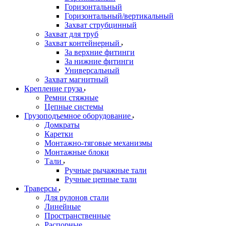
Горизонтальный
Горизонтальный/вертикальный
Захват струбцинный
Захват для труб
Захват контейнерный
За верхние фитинги
За нижние фитинги
Универсальный
Захват магнитный
Крепление груза
Ремни стяжные
Цепные системы
Грузоподъемное оборудование
Домкраты
Каретки
Монтажно-тяговые механизмы
Монтажные блоки
Тали
Ручные рычажные тали
Ручные цепные тали
Траверсы
Для рулонов стали
Линейные
Пространственные
Распорные