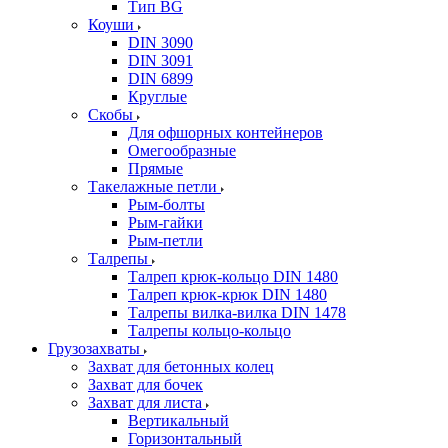
Тип BG
Коуши
DIN 3090
DIN 3091
DIN 6899
Круглые
Скобы
Для офшорных контейнеров
Омегообразные
Прямые
Такелажные петли
Рым-болты
Рым-гайки
Рым-петли
Талрепы
Талреп крюк-кольцо DIN 1480
Талреп крюк-крюк DIN 1480
Талрепы вилка-вилка DIN 1478
Талрепы кольцо-кольцо
Грузозахваты
Захват для бетонных колец
Захват для бочек
Захват для листа
Вертикальный
Горизонтальный