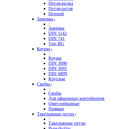
Петля-вилка
Петля-петля
Цепной
Зажимы
Зажимы
DIN 1142
DIN 741
Тип BG
Коуши
Коуши
DIN 3090
DIN 3091
DIN 6899
Круглые
Скобы
Скобы
Для офшорных контейнеров
Омегообразные
Прямые
Такелажные петли
Такелажные петли
Рым-болты