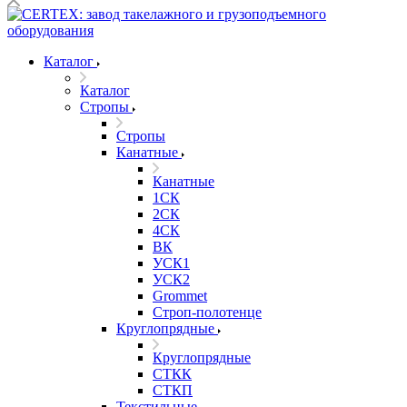
Каталог
Каталог
Стропы
Стропы
Канатные
Канатные
1СК
2СК
4СК
ВК
УСК1
УСК2
Grommet
Строп-полотенце
Круглопрядные
Круглопрядные
СТКК
СТКП
Текстильные