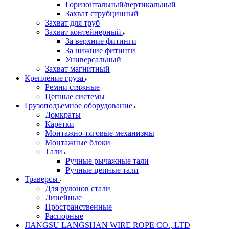
Горизонтальный/вертикальный
Захват струбцинный
Захват для труб
Захват контейнерный
За верхние фитинги
За нижние фитинги
Универсальный
Захват магнитный
Крепление груза
Ремни стяжные
Цепные системы
Грузоподъемное оборудование
Домкраты
Каретки
Монтажно-тяговые механизмы
Монтажные блоки
Тали
Ручные рычажные тали
Ручные цепные тали
Траверсы
Для рулонов стали
Линейные
Пространственные
Распорные
JIANGSU LANGSHAN WIRE ROPE CO., LTD