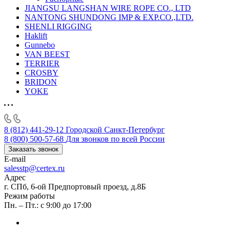
JIANGSU LANGSHAN WIRE ROPE CO., LTD
NANTONG SHUNDONG IMP & EXP.CO.,LTD.
SHENLI RIGGING
Haklift
Gunnebo
VAN BEEST
TERRIER
CROSBY
BRIDON
YOKE
8 (812) 441-29-12
Городской Санкт-Петербург
8 (800) 500-57-68
Для звонков по всей России
Заказать звонок
E-mail
salesstp@certex.ru
Адрес
г. СПб, 6-ой Предпортовый проезд, д.8Б
Режим работы
Пн. – Пт.: с 9:00 до 17:00