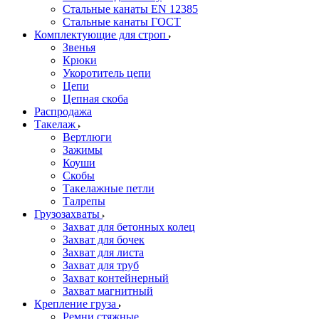
Стальные канаты EN 12385
Стальные канаты ГОСТ
Комплектующие для строп
Звенья
Крюки
Укоротитель цепи
Цепи
Цепная скоба
Распродажа
Такелаж
Вертлюги
Зажимы
Коуши
Скобы
Такелажные петли
Талрепы
Грузозахваты
Захват для бетонных колец
Захват для бочек
Захват для листа
Захват для труб
Захват контейнерный
Захват магнитный
Крепление груза
Ремни стяжные