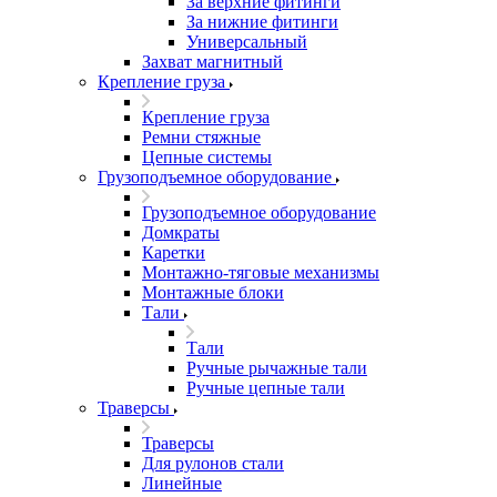
За верхние фитинги
За нижние фитинги
Универсальный
Захват магнитный
Крепление груза
Крепление груза
Ремни стяжные
Цепные системы
Грузоподъемное оборудование
Грузоподъемное оборудование
Домкраты
Каретки
Монтажно-тяговые механизмы
Монтажные блоки
Тали
Тали
Ручные рычажные тали
Ручные цепные тали
Траверсы
Траверсы
Для рулонов стали
Линейные