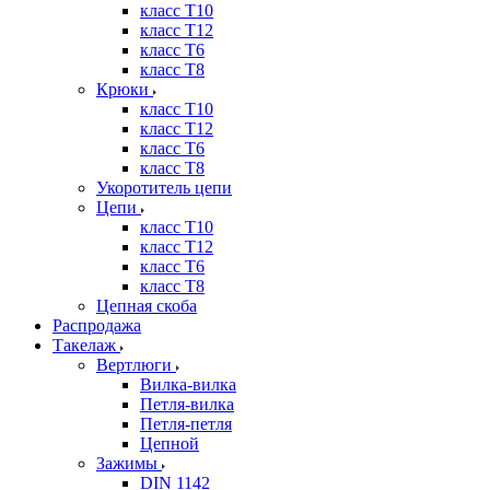
класс Т10
класс Т12
класс Т6
класс Т8
Крюки
класс Т10
класс Т12
класс Т6
класс Т8
Укоротитель цепи
Цепи
класс Т10
класс Т12
класс Т6
класс Т8
Цепная скоба
Распродажа
Такелаж
Вертлюги
Вилка-вилка
Петля-вилка
Петля-петля
Цепной
Зажимы
DIN 1142