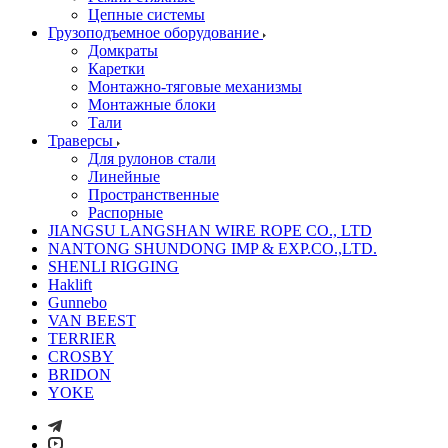
Цепные системы
Грузоподъемное оборудование
Домкраты
Каретки
Монтажно-тяговые механизмы
Монтажные блоки
Тали
Траверсы
Для рулонов стали
Линейные
Пространственные
Распорные
JIANGSU LANGSHAN WIRE ROPE CO., LTD
NANTONG SHUNDONG IMP & EXP.CO.,LTD.
SHENLI RIGGING
Haklift
Gunnebo
VAN BEEST
TERRIER
CROSBY
BRIDON
YOKE