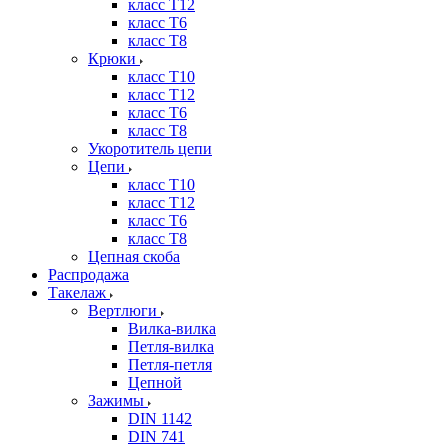
класс Т12
класс Т6
класс Т8
Крюки
класс Т10
класс Т12
класс Т6
класс Т8
Укоротитель цепи
Цепи
класс Т10
класс Т12
класс Т6
класс Т8
Цепная скоба
Распродажа
Такелаж
Вертлюги
Вилка-вилка
Петля-вилка
Петля-петля
Цепной
Зажимы
DIN 1142
DIN 741