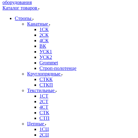
Каталог товаров
Стропы
Канатные
1СК
2СК
4СК
ВК
УСК1
УСК2
Grommet
Строп-полотенце
Круглопрядные
СТКК
СТКП
Текстильные
1СТ
2СТ
4СТ
СТК
СТП
Цепные
1СЦ
2СЦ