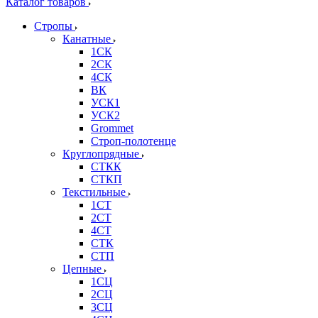
Каталог товаров
Стропы
Канатные
1СК
2СК
4СК
ВК
УСК1
УСК2
Grommet
Строп-полотенце
Круглопрядные
СТКК
СТКП
Текстильные
1СТ
2СТ
4СТ
СТК
СТП
Цепные
1СЦ
2СЦ
3СЦ