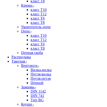
класс Т8
Крюки
класс Т10
класс Т12
класс Т6
класс Т8
Укоротитель цепи
Цепи
класс Т10
класс Т12
класс Т6
класс Т8
Цепная скоба
Распродажа
Такелаж
Вертлюги
Вилка-вилка
Петля-вилка
Петля-петля
Цепной
Зажимы
DIN 1142
DIN 741
Тип BG
Коуши