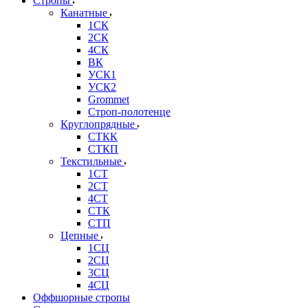
Стропы
Канатные
1СК
2СК
4СК
ВК
УСК1
УСК2
Grommet
Строп-полотенце
Круглопрядные
СТКК
СТКП
Текстильные
1СТ
2СТ
4СТ
СТК
СТП
Цепные
1СЦ
2СЦ
3СЦ
4СЦ
Оффшорные стропы