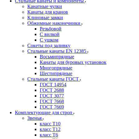
Стальные канаты и компоненты
Канатные чулки
Канаты для кранов
Клиновые замки
Обжимные наконечники
Резьбовой
С вилкой
С ушком
Сокеты под заливку
Стальные канаты EN 12385
Восьмипрядные
Канаты для буровых установок
Многопрядные
Шестипрядные
Стальные канаты ГОСТ
ГОСТ 14954
ГОСТ 2688
ГОСТ 3077
ГОСТ 7668
ГОСТ 7669
Комплектующие для строп
Звенья
класс Т10
класс Т12
класс Т6