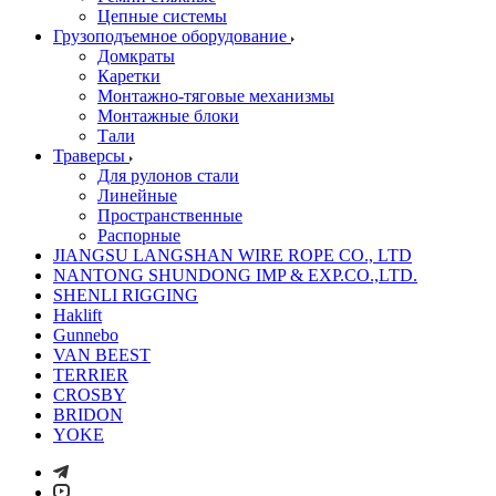
Цепные системы
Грузоподъемное оборудование
Домкраты
Каретки
Монтажно-тяговые механизмы
Монтажные блоки
Тали
Траверсы
Для рулонов стали
Линейные
Пространственные
Распорные
JIANGSU LANGSHAN WIRE ROPE CO., LTD
NANTONG SHUNDONG IMP & EXP.CO.,LTD.
SHENLI RIGGING
Haklift
Gunnebo
VAN BEEST
TERRIER
CROSBY
BRIDON
YOKE