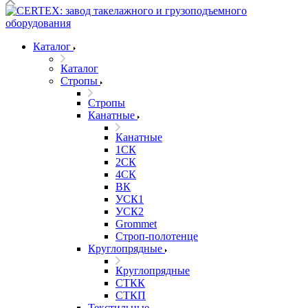
Каталог
Каталог
Стропы
Стропы
Канатные
Канатные
1СК
2СК
4СК
ВК
УСК1
УСК2
Grommet
Строп-полотенце
Круглопрядные
Круглопрядные
СТКК
СТКП
Текстильные