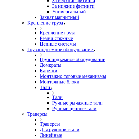
За верхние фитинги
За нижние фитинги
Универсальный
Захват магнитный
Крепление груза
Крепление груза
Ремни стяжные
Цепные системы
Грузоподъемное оборудование
Грузоподъемное оборудование
Домкраты
Каретки
Монтажно-тяговые механизмы
Монтажные блоки
Тали
Тали
Ручные рычажные тали
Ручные цепные тали
Траверсы
Траверсы
Для рулонов стали
Линейные