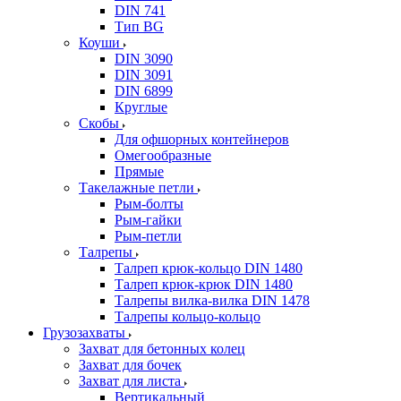
DIN 741
Тип BG
Коуши
DIN 3090
DIN 3091
DIN 6899
Круглые
Скобы
Для офшорных контейнеров
Омегообразные
Прямые
Такелажные петли
Рым-болты
Рым-гайки
Рым-петли
Талрепы
Талреп крюк-кольцо DIN 1480
Талреп крюк-крюк DIN 1480
Талрепы вилка-вилка DIN 1478
Талрепы кольцо-кольцо
Грузозахваты
Захват для бетонных колец
Захват для бочек
Захват для листа
Вертикальный