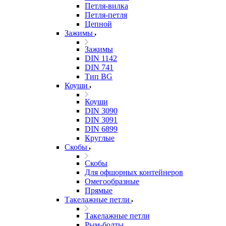
Петля-вилка
Петля-петля
Цепной
Зажимы
Зажимы
DIN 1142
DIN 741
Тип BG
Коуши
Коуши
DIN 3090
DIN 3091
DIN 6899
Круглые
Скобы
Скобы
Для офшорных контейнеров
Омегообразные
Прямые
Такелажные петли
Такелажные петли
Рым-болты