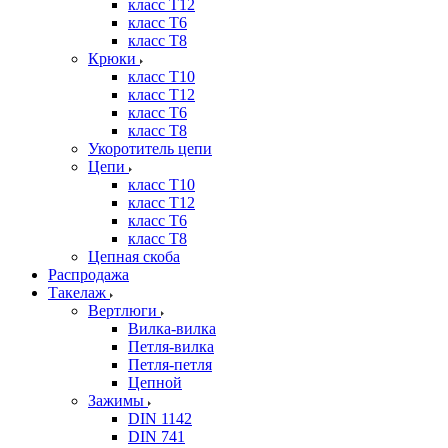
класс Т12
класс Т6
класс Т8
Крюки
класс Т10
класс Т12
класс Т6
класс Т8
Укоротитель цепи
Цепи
класс Т10
класс Т12
класс Т6
класс Т8
Цепная скоба
Распродажа
Такелаж
Вертлюги
Вилка-вилка
Петля-вилка
Петля-петля
Цепной
Зажимы
DIN 1142
DIN 741