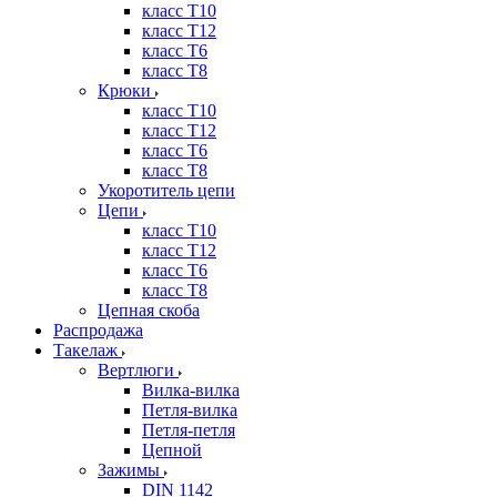
класс Т10
класс Т12
класс Т6
класс Т8
Крюки
класс Т10
класс Т12
класс Т6
класс Т8
Укоротитель цепи
Цепи
класс Т10
класс Т12
класс Т6
класс Т8
Цепная скоба
Распродажа
Такелаж
Вертлюги
Вилка-вилка
Петля-вилка
Петля-петля
Цепной
Зажимы
DIN 1142