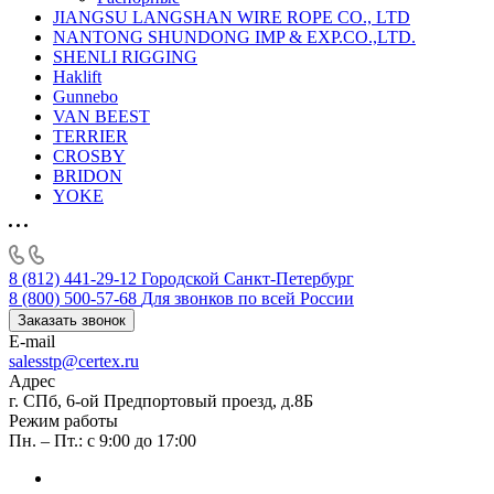
JIANGSU LANGSHAN WIRE ROPE CO., LTD
NANTONG SHUNDONG IMP & EXP.CO.,LTD.
SHENLI RIGGING
Haklift
Gunnebo
VAN BEEST
TERRIER
CROSBY
BRIDON
YOKE
8 (812) 441-29-12
Городской Санкт-Петербург
8 (800) 500-57-68
Для звонков по всей России
Заказать звонок
E-mail
salesstp@certex.ru
Адрес
г. СПб, 6-ой Предпортовый проезд, д.8Б
Режим работы
Пн. – Пт.: с 9:00 до 17:00