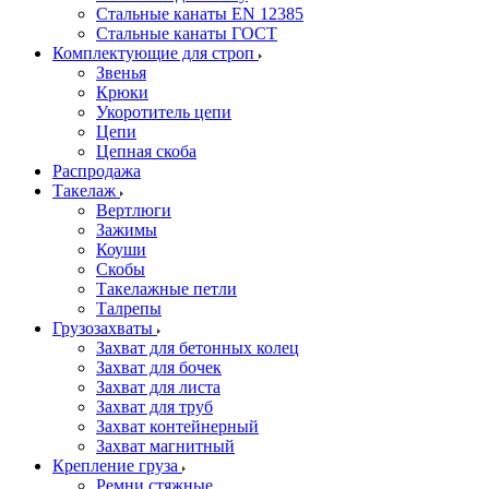
Стальные канаты EN 12385
Стальные канаты ГОСТ
Комплектующие для строп
Звенья
Крюки
Укоротитель цепи
Цепи
Цепная скоба
Распродажа
Такелаж
Вертлюги
Зажимы
Коуши
Скобы
Такелажные петли
Талрепы
Грузозахваты
Захват для бетонных колец
Захват для бочек
Захват для листа
Захват для труб
Захват контейнерный
Захват магнитный
Крепление груза
Ремни стяжные