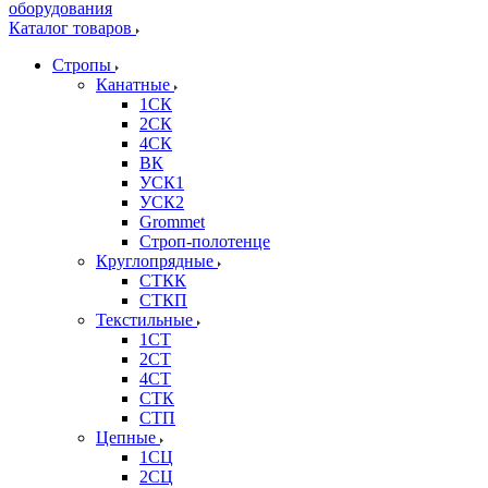
Каталог товаров
Стропы
Канатные
1СК
2СК
4СК
ВК
УСК1
УСК2
Grommet
Строп-полотенце
Круглопрядные
СТКК
СТКП
Текстильные
1СТ
2СТ
4СТ
СТК
СТП
Цепные
1СЦ
2СЦ