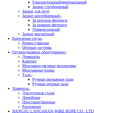
Горизонтальный/вертикальный
Захват струбцинный
Захват для труб
Захват контейнерный
За верхние фитинги
За нижние фитинги
Универсальный
Захват магнитный
Крепление груза
Ремни стяжные
Цепные системы
Грузоподъемное оборудование
Домкраты
Каретки
Монтажно-тяговые механизмы
Монтажные блоки
Тали
Ручные рычажные тали
Ручные цепные тали
Траверсы
Для рулонов стали
Линейные
Пространственные
Распорные
JIANGSU LANGSHAN WIRE ROPE CO., LTD