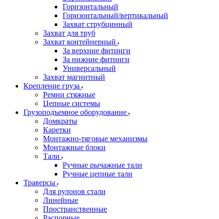
Горизонтальный
Горизонтальный/вертикальный
Захват струбцинный
Захват для труб
Захват контейнерный
За верхние фитинги
За нижние фитинги
Универсальный
Захват магнитный
Крепление груза
Ремни стяжные
Цепные системы
Грузоподъемное оборудование
Домкраты
Каретки
Монтажно-тяговые механизмы
Монтажные блоки
Тали
Ручные рычажные тали
Ручные цепные тали
Траверсы
Для рулонов стали
Линейные
Пространственные
Распорные