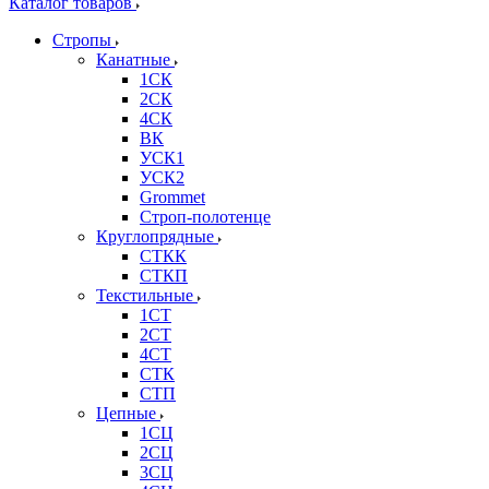
Каталог товаров
Стропы
Канатные
1СК
2СК
4СК
ВК
УСК1
УСК2
Grommet
Строп-полотенце
Круглопрядные
СТКК
СТКП
Текстильные
1СТ
2СТ
4СТ
СТК
СТП
Цепные
1СЦ
2СЦ
3СЦ