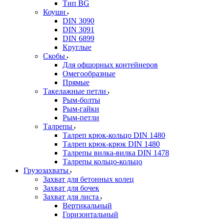
Тип BG
Коуши
DIN 3090
DIN 3091
DIN 6899
Круглые
Скобы
Для офшорных контейнеров
Омегообразные
Прямые
Такелажные петли
Рым-болты
Рым-гайки
Рым-петли
Талрепы
Талреп крюк-кольцо DIN 1480
Талреп крюк-крюк DIN 1480
Талрепы вилка-вилка DIN 1478
Талрепы кольцо-кольцо
Грузозахваты
Захват для бетонных колец
Захват для бочек
Захват для листа
Вертикальный
Горизонтальный