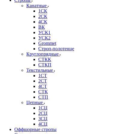
Стропы
Канатные
1СК
2СК
4СК
ВК
УСК1
УСК2
Grommet
Строп-полотенце
Круглопрядные
СТКК
СТКП
Текстильные
1СТ
2СТ
4СТ
СТК
СТП
Цепные
1СЦ
2СЦ
3СЦ
4СЦ
Оффшорные стропы