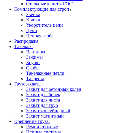
Стальные канаты ГОСТ
Комплектующие для строп
Звенья
Крюки
Укоротитель цепи
Цепи
Цепная скоба
Распродажа
Такелаж
Вертлюги
Зажимы
Коуши
Скобы
Такелажные петли
Талрепы
Грузозахваты
Захват для бетонных колец
Захват для бочек
Захват для листа
Захват для труб
Захват контейнерный
Захват магнитный
Крепление груза
Ремни стяжные
Цепные системы