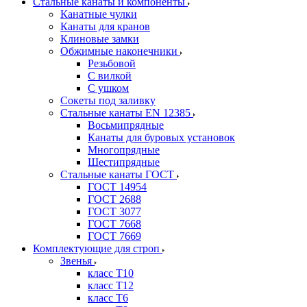
Стальные канаты и компоненты
Канатные чулки
Канаты для кранов
Клиновые замки
Обжимные наконечники
Резьбовой
С вилкой
С ушком
Сокеты под заливку
Стальные канаты EN 12385
Восьмипрядные
Канаты для буровых установок
Многопрядные
Шестипрядные
Стальные канаты ГОСТ
ГОСТ 14954
ГОСТ 2688
ГОСТ 3077
ГОСТ 7668
ГОСТ 7669
Комплектующие для строп
Звенья
класс Т10
класс Т12
класс Т6