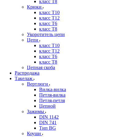
класс Т8
Крюки
класс Т10
класс Т12
класс Т6
класс Т8
Укоротитель цепи
Цепи
класс Т10
класс Т12
класс Т6
класс Т8
Цепная скоба
Распродажа
Такелаж
Вертлюги
Вилка-вилка
Петля-вилка
Петля-петля
Цепной
Зажимы
DIN 1142
DIN 741
Тип BG
Коуши