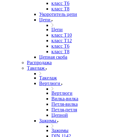
класс Т6
класс Т8
Укоротитель цепи
Цепи
Цепи
класс Т10
класс Т12
класс Т6
класс Т8
Цепная скоба
Распродажа
Такелаж
Такелаж
Вертлюги
Вертлюги
Вилка-вилка
Петля-вилка
Петля-петля
Цепной
Зажимы
Зажимы
DIN 1142