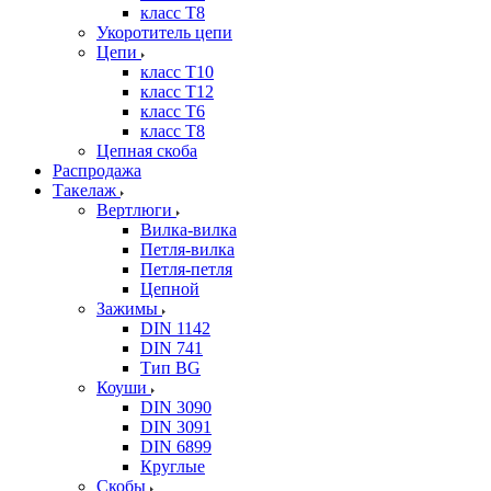
класс Т8
Укоротитель цепи
Цепи
класс Т10
класс Т12
класс Т6
класс Т8
Цепная скоба
Распродажа
Такелаж
Вертлюги
Вилка-вилка
Петля-вилка
Петля-петля
Цепной
Зажимы
DIN 1142
DIN 741
Тип BG
Коуши
DIN 3090
DIN 3091
DIN 6899
Круглые
Скобы