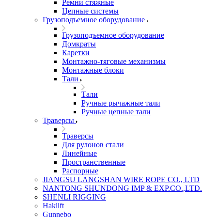
Ремни стяжные
Цепные системы
Грузоподъемное оборудование
Грузоподъемное оборудование
Домкраты
Каретки
Монтажно-тяговые механизмы
Монтажные блоки
Тали
Тали
Ручные рычажные тали
Ручные цепные тали
Траверсы
Траверсы
Для рулонов стали
Линейные
Пространственные
Распорные
JIANGSU LANGSHAN WIRE ROPE CO., LTD
NANTONG SHUNDONG IMP & EXP.CO.,LTD.
SHENLI RIGGING
Haklift
Gunnebo