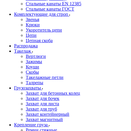
Стальные канаты EN 12385
Стальные канаты ГОСТ
Комплектующие для строп
Звенья
Крюки
Укоротитель цепи
Цепи
Цепная скоба
Распродажа
Такелаж
Вертлюги
Зажимы
Коуши
Скобы
Такелажные петли
Талрепы
Грузозахваты
Захват для бетонных колец
Захват для бочек
Захват для листа
Захват для труб
Захват контейнерный
Захват магнитный
Крепление груза
Ремни стяжные