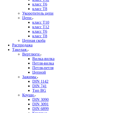
класс Т6
класс Т8
Укоротитель цепи
Цепи
класс Т10
класс Т12
класс Т6
класс Т8
Цепная скоба
Распродажа
Такелаж
Вертлюги
Вилка-вилка
Петля-вилка
Петля-петля
Цепной
Зажимы
DIN 1142
DIN 741
Тип BG
Коуши
DIN 3090
DIN 3091
DIN 6899