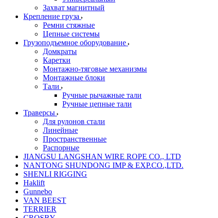
Захват магнитный
Крепление груза
Ремни стяжные
Цепные системы
Грузоподъемное оборудование
Домкраты
Каретки
Монтажно-тяговые механизмы
Монтажные блоки
Тали
Ручные рычажные тали
Ручные цепные тали
Траверсы
Для рулонов стали
Линейные
Пространственные
Распорные
JIANGSU LANGSHAN WIRE ROPE CO., LTD
NANTONG SHUNDONG IMP & EXP.CO.,LTD.
SHENLI RIGGING
Haklift
Gunnebo
VAN BEEST
TERRIER
CROSBY