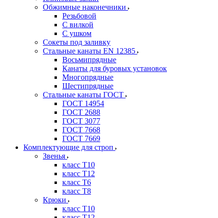
Обжимные наконечники
Резьбовой
С вилкой
С ушком
Сокеты под заливку
Стальные канаты EN 12385
Восьмипрядные
Канаты для буровых установок
Многопрядные
Шестипрядные
Стальные канаты ГОСТ
ГОСТ 14954
ГОСТ 2688
ГОСТ 3077
ГОСТ 7668
ГОСТ 7669
Комплектующие для строп
Звенья
класс Т10
класс Т12
класс Т6
класс Т8
Крюки
класс Т10
класс Т12