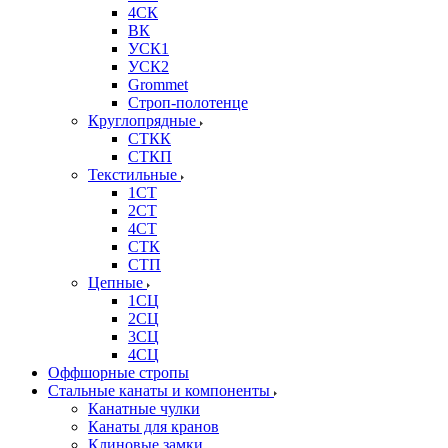
4СК
ВК
УСК1
УСК2
Grommet
Строп-полотенце
Круглопрядные
СТКК
СТКП
Текстильные
1СТ
2СТ
4СТ
СТК
СТП
Цепные
1СЦ
2СЦ
3СЦ
4СЦ
Оффшорные стропы
Стальные канаты и компоненты
Канатные чулки
Канаты для кранов
Клиновые замки