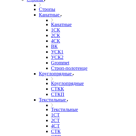
Стропы
Канатные
Канатные
1СК
2СК
4СК
ВК
УСК1
УСК2
Grommet
Строп-полотенце
Круглопрядные
Круглопрядные
СТКК
СТКП
Текстильные
Текстильные
1СТ
2СТ
4СТ
СТК