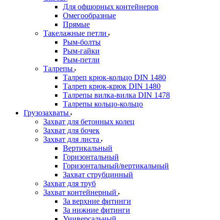
Для офшорных контейнеров
Омегообразные
Прямые
Такелажные петли
Рым-болты
Рым-гайки
Рым-петли
Талрепы
Талреп крюк-кольцо DIN 1480
Талреп крюк-крюк DIN 1480
Талрепы вилка-вилка DIN 1478
Талрепы кольцо-кольцо
Грузозахваты
Захват для бетонных колец
Захват для бочек
Захват для листа
Вертикальный
Горизонтальный
Горизонтальный/вертикальный
Захват струбцинный
Захват для труб
Захват контейнерный
За верхние фитинги
За нижние фитинги
Универсальный