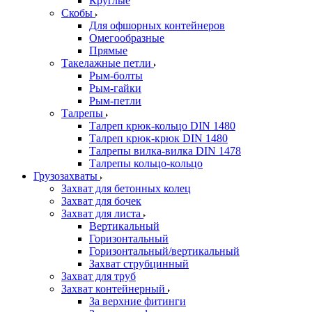
Круглые
Скобы
Для офшорных контейнеров
Омегообразные
Прямые
Такелажные петли
Рым-болты
Рым-гайки
Рым-петли
Талрепы
Талреп крюк-кольцо DIN 1480
Талреп крюк-крюк DIN 1480
Талрепы вилка-вилка DIN 1478
Талрепы кольцо-кольцо
Грузозахваты
Захват для бетонных колец
Захват для бочек
Захват для листа
Вертикальный
Горизонтальный
Горизонтальный/вертикальный
Захват струбцинный
Захват для труб
Захват контейнерный
За верхние фитинги