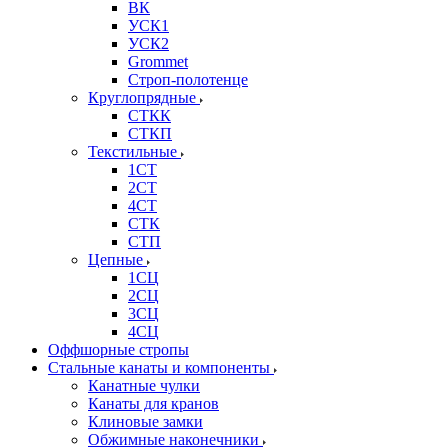
ВК
УСК1
УСК2
Grommet
Строп-полотенце
Круглопрядные
СТКК
СТКП
Текстильные
1СТ
2СТ
4СТ
СТК
СТП
Цепные
1СЦ
2СЦ
3СЦ
4СЦ
Оффшорные стропы
Стальные канаты и компоненты
Канатные чулки
Канаты для кранов
Клиновые замки
Обжимные наконечники