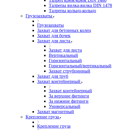
Талреп крюк-крюк DIN 1480
Талрепы вилка-вилка DIN 1478
Талрепы кольцо-кольцо
Грузозахваты
Грузозахваты
Захват для бетонных колец
Захват для бочек
Захват для листа
Захват для листа
Вертикальный
Горизонтальный
Горизонтальный/вертикальный
Захват струбцинный
Захват для труб
Захват контейнерный
Захват контейнерный
За верхние фитинги
За нижние фитинги
Универсальный
Захват магнитный
Крепление груза
Крепление груза