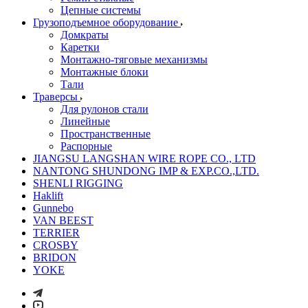
Цепные системы
Грузоподъемное оборудование
Домкраты
Каретки
Монтажно-тяговые механизмы
Монтажные блоки
Тали
Траверсы
Для рулонов стали
Линейные
Пространственные
Распорные
JIANGSU LANGSHAN WIRE ROPE CO., LTD
NANTONG SHUNDONG IMP & EXP.CO.,LTD.
SHENLI RIGGING
Haklift
Gunnebo
VAN BEEST
TERRIER
CROSBY
BRIDON
YOKE