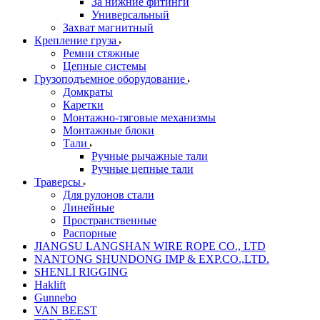
За нижние фитинги
Универсальный
Захват магнитный
Крепление груза
Ремни стяжные
Цепные системы
Грузоподъемное оборудование
Домкраты
Каретки
Монтажно-тяговые механизмы
Монтажные блоки
Тали
Ручные рычажные тали
Ручные цепные тали
Траверсы
Для рулонов стали
Линейные
Пространственные
Распорные
JIANGSU LANGSHAN WIRE ROPE CO., LTD
NANTONG SHUNDONG IMP & EXP.CO.,LTD.
SHENLI RIGGING
Haklift
Gunnebo
VAN BEEST