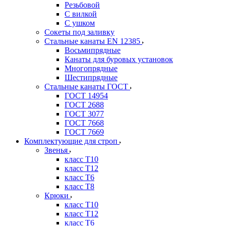
Резьбовой
С вилкой
С ушком
Сокеты под заливку
Стальные канаты EN 12385
Восьмипрядные
Канаты для буровых установок
Многопрядные
Шестипрядные
Стальные канаты ГОСТ
ГОСТ 14954
ГОСТ 2688
ГОСТ 3077
ГОСТ 7668
ГОСТ 7669
Комплектующие для строп
Звенья
класс Т10
класс Т12
класс Т6
класс Т8
Крюки
класс Т10
класс Т12
класс Т6