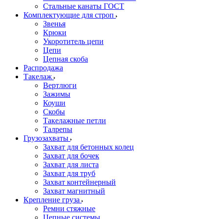
Стальные канаты ГОСТ
Комплектующие для строп
Звенья
Крюки
Укоротитель цепи
Цепи
Цепная скоба
Распродажа
Такелаж
Вертлюги
Зажимы
Коуши
Скобы
Такелажные петли
Талрепы
Грузозахваты
Захват для бетонных колец
Захват для бочек
Захват для листа
Захват для труб
Захват контейнерный
Захват магнитный
Крепление груза
Ремни стяжные
Цепные системы