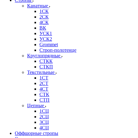
Стропы
Канатные
1СК
2СК
4СК
ВК
УСК1
УСК2
Grommet
Строп-полотенце
Круглопрядные
СТКК
СТКП
Текстильные
1СТ
2СТ
4СТ
СТК
СТП
Цепные
1СЦ
2СЦ
3СЦ
4СЦ
Оффшорные стропы