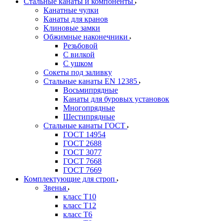
Стальные канаты и компоненты
Канатные чулки
Канаты для кранов
Клиновые замки
Обжимные наконечники
Резьбовой
С вилкой
С ушком
Сокеты под заливку
Стальные канаты EN 12385
Восьмипрядные
Канаты для буровых установок
Многопрядные
Шестипрядные
Стальные канаты ГОСТ
ГОСТ 14954
ГОСТ 2688
ГОСТ 3077
ГОСТ 7668
ГОСТ 7669
Комплектующие для строп
Звенья
класс Т10
класс Т12
класс Т6