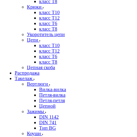
класс Т8
Крюки
класс Т10
класс Т12
класс Т6
класс Т8
Укоротитель цепи
Цепи
класс Т10
класс Т12
класс Т6
класс Т8
Цепная скоба
Распродажа
Такелаж
Вертлюги
Вилка-вилка
Петля-вилка
Петля-петля
Цепной
Зажимы
DIN 1142
DIN 741
Тип BG
Коуши