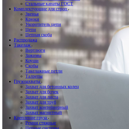
Стальные канаты ГОСТ
Комплектующие для строп
Звенья
Крюки
Укоротитель цепи
Цепи
Цепная скоба
Распродажа
Такелаж
Вертлюги
Зажимы
Коуши
Скобы
Такелажные петли
Талрепы
Грузозахваты
Захват для бетонных колец
Захват для бочек
Захват для листа
Захват для труб
Захват контейнерный
Захват магнитный
Крепление груза
Ремни стяжные
Цепные системы