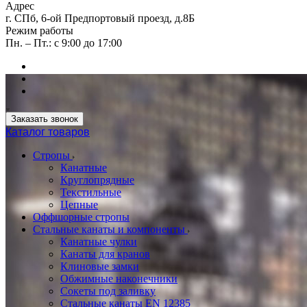
Адрес
г. СПб, 6-ой Предпортовый проезд, д.8Б
Режим работы
Пн. – Пт.: с 9:00 до 17:00
Заказать звонок
Каталог товаров
Стропы
Канатные
Круглопрядные
Текстильные
Цепные
Оффшорные стропы
Стальные канаты и компоненты
Канатные чулки
Канаты для кранов
Клиновые замки
Обжимные наконечники
Сокеты под заливку
Стальные канаты EN 12385