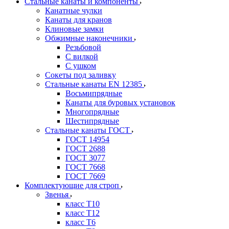
Стальные канаты и компоненты
Канатные чулки
Канаты для кранов
Клиновые замки
Обжимные наконечники
Резьбовой
С вилкой
С ушком
Сокеты под заливку
Стальные канаты EN 12385
Восьмипрядные
Канаты для буровых установок
Многопрядные
Шестипрядные
Стальные канаты ГОСТ
ГОСТ 14954
ГОСТ 2688
ГОСТ 3077
ГОСТ 7668
ГОСТ 7669
Комплектующие для строп
Звенья
класс Т10
класс Т12
класс Т6