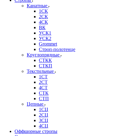
Стропы
Канатные
1СК
2СК
4СК
ВК
УСК1
УСК2
Grommet
Строп-полотенце
Круглопрядные
СТКК
СТКП
Текстильные
1СТ
2СТ
4СТ
СТК
СТП
Цепные
1СЦ
2СЦ
3СЦ
4СЦ
Оффшорные стропы