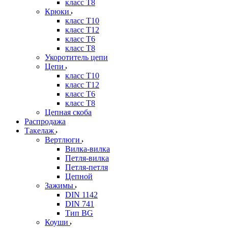
класс Т8
Крюки
класс Т10
класс Т12
класс Т6
класс Т8
Укоротитель цепи
Цепи
класс Т10
класс Т12
класс Т6
класс Т8
Цепная скоба
Распродажа
Такелаж
Вертлюги
Вилка-вилка
Петля-вилка
Петля-петля
Цепной
Зажимы
DIN 1142
DIN 741
Тип BG
Коуши