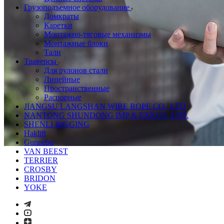
Грузоподъемное оборудование
Домкраты
Каретки
Монтажно-тяговые механизмы
Монтажные блоки
Тали
Траверсы
Для рулонов стали
Линейные
Пространственные
Распорные
JIANGSU LANGSHAN WIRE ROPE CO., LTD
NANTONG SHUNDONG IMP & EXP.CO.,LTD.
SHENLI RIGGING
Haklift
Gunnebo
VAN BEEST
TERRIER
CROSBY
BRIDON
YOKE